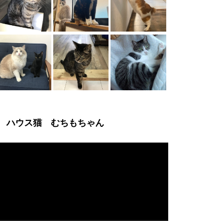
ハウス猫 むちもちゃん
動
画
プ
レ
ー
ヤ
ー