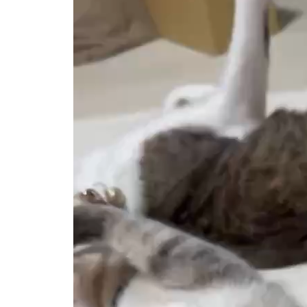
画
プ
レ
ー
ヤ
ー
【譲渡決定】茶々丸くん