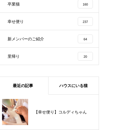
卒業猫
160
幸せ便り
237
新メンバーのご紹介
64
里帰り
20
最近の記事
ハウスにいる猫
【里親様募集中】メメちゃん
【幸せ便り】コルディちゃん