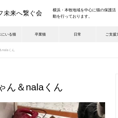
横浜・本牧地域を中心に猫の保護活
イフ未来へ繋ぐ会
動を行っております。
スにいる猫
卒業猫
日常
ご支援
nalaくん
ん＆nalaくん