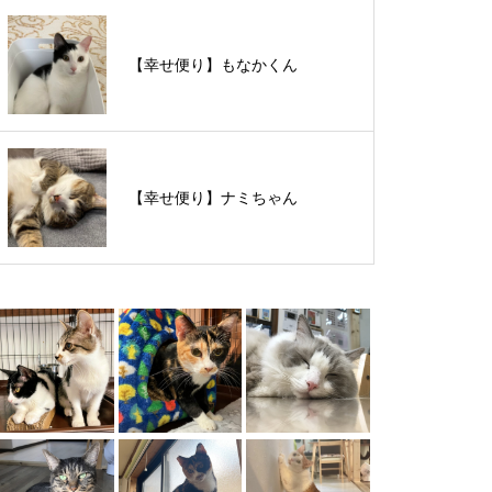
【里親様募集中】スンスンちゃん
【幸せ便り】もなかくん
【里親様募集中】タルトくん
【幸せ便り】ナミちゃん