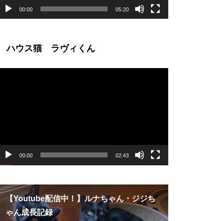
00:00
05:20
ハウス猫 ラヴィくん
動
画
プ
レ
ー
ヤ
ー
00:00
02:43
【Youtube配信中！】ルナちゃん・ジジち
【幸せ便り
ゃん成長記録
ん・ふげん