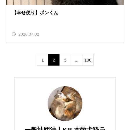
【幸せ便り】ポンくん
2026.07.02
1
2
3
…
100
一般社団法人KR 本牧犬猫ラ