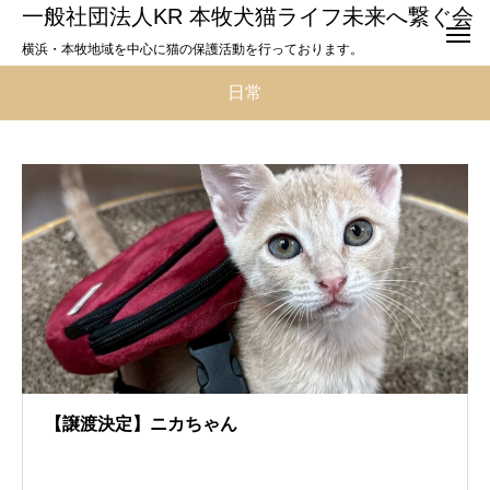
一般社団法人KR 本牧犬猫ライフ未来へ繋ぐ会
横浜・本牧地域を中心に猫の保護活動を行っております。
日常
【譲渡決定】ニカちゃん