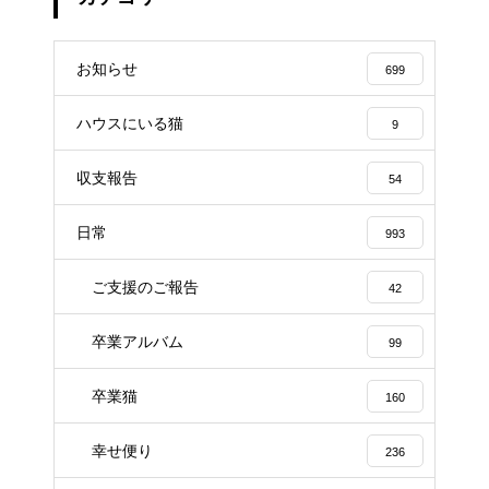
お知らせ
699
ハウスにいる猫
9
収支報告
54
日常
993
ご支援のご報告
42
卒業アルバム
99
卒業猫
160
幸せ便り
236