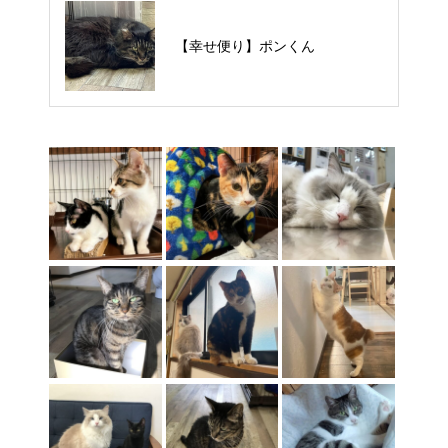
【里親様募集中】タルトくん
【幸せ便り】ポンくん