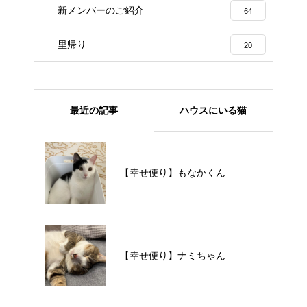
新メンバーのご紹介
64
里帰り
20
最近の記事
ハウスにいる猫
【里親様募集中】メメちゃん
【幸せ便り】もなかくん
【里親様募集中】スンスンちゃん
【幸せ便り】ナミちゃん