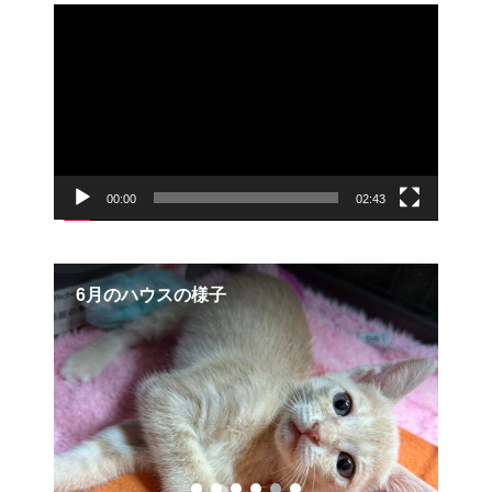
動
画
プ
レ
ー
ヤ
ー
00:00
02:43
6月のハウスの様子
グ