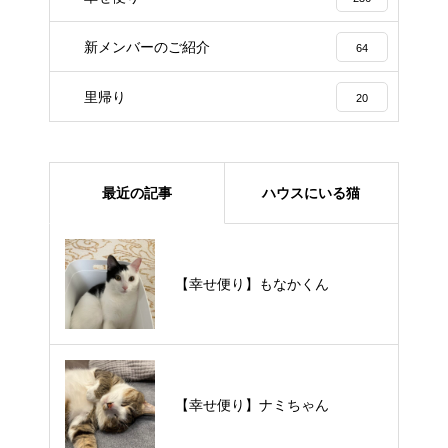
新メンバーのご紹介
64
里帰り
20
最近の記事
ハウスにいる猫
【里親様募集中】メメちゃん
【幸せ便り】もなかくん
【里親様募集中】スンスンちゃん
【幸せ便り】ナミちゃん