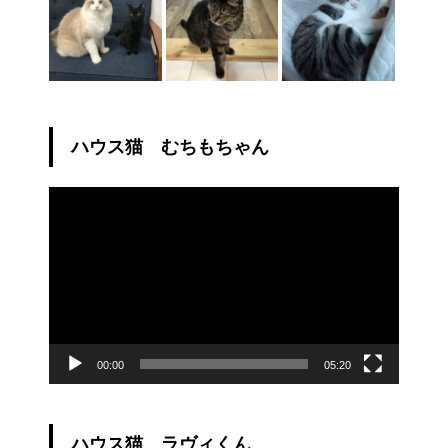
ハウス猫 むちもちゃん
動
画
プ
レ
ー
ヤ
ー
00:00
05:20
ハウス猫 ラヴィくん