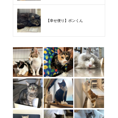
【里親様募集中】タルトくん
【幸せ便り】ポンくん