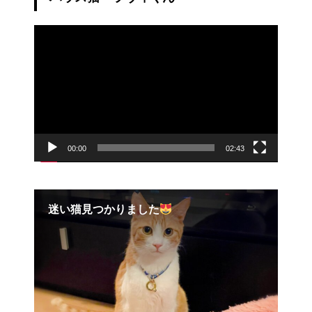
動
画
プ
レ
ー
ヤ
ー
00:00
02:43
迷い猫見つかりました
【