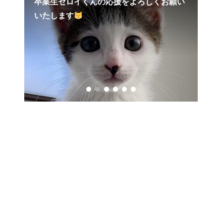
卒業生セロイくんの応援をよろしくお願い
ヤ
いたします