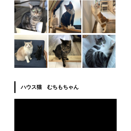
ハウス猫 むちもちゃん
動
画
プ
レ
ー
ヤ
ー