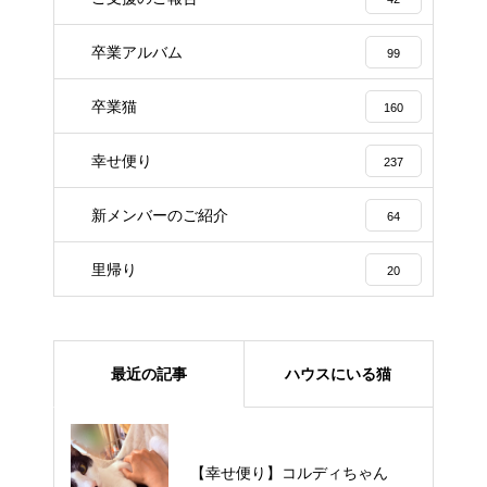
卒業アルバム
99
卒業猫
160
幸せ便り
237
新メンバーのご紹介
64
里帰り
20
最近の記事
ハウスにいる猫
【里親様募集中】メメちゃん
【幸せ便り】コルディちゃん