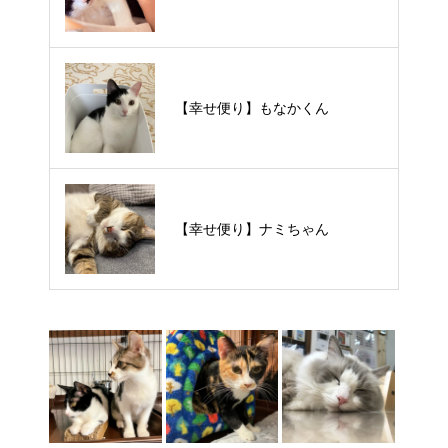
【里親様募集中】スンスンちゃん
【幸せ便り】もなかくん
【里親様募集中】タルトくん
【幸せ便り】ナミちゃん