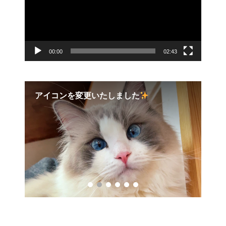
ヤ
ー
00:00
02:43
願い
アイコンを変更いたしました
20