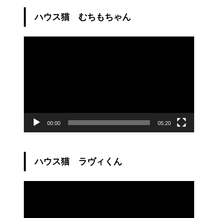
ハウス猫 むちもちゃん
動
画
プ
レ
ー
ヤ
ー
00:00
05:20
ハウス猫 ラヴィくん
動
画
プ
レ
ー