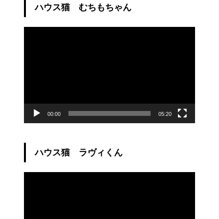
ハウス猫 むちもちゃん
動
画
プ
レ
ー
ヤ
ー
00:00
05:20
ハウス猫 ラヴィくん
動
画
プ
レ
ー
ヤ