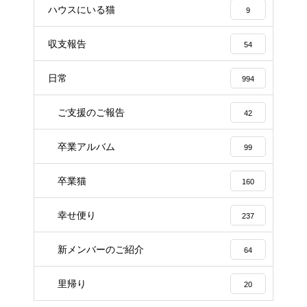
ハウスにいる猫
9
収支報告
54
日常
994
ご支援のご報告
42
卒業アルバム
99
卒業猫
160
幸せ便り
237
新メンバーのご紹介
64
里帰り
20