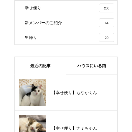
幸せ便り
236
新メンバーのご紹介
64
里帰り
20
最近の記事
ハウスにいる猫
【里親様募集中】メメちゃん
【幸せ便り】もなかくん
【里親様募集中】スンスンちゃん
【幸せ便り】ナミちゃん