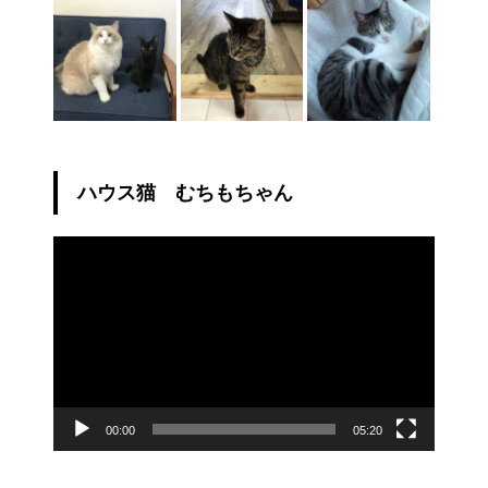
ハウス猫 むちもちゃん
動
画
プ
レ
ー
ヤ
ー
00:00
05:20