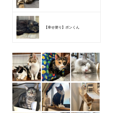
【里親様募集中】タルトくん
【幸せ便り】ポンくん