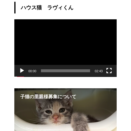
ハウス猫 ラヴィくん
動
画
プ
レ
ー
ヤ
ー
00:00
02:43
子猫の里親様募集について
20