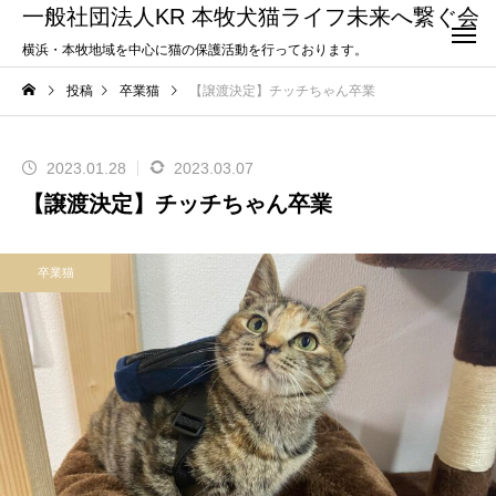
一般社団法人KR 本牧犬猫ライフ未来へ繋ぐ会
横浜・本牧地域を中心に猫の保護活動を行っております。
投稿
卒業猫
【譲渡決定】チッチちゃん卒業
2023.01.28
2023.03.07
【譲渡決定】チッチちゃん卒業
卒業猫