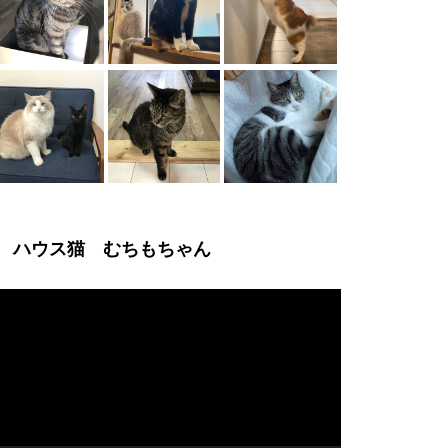
ハウス猫 むちもちゃん
動
画
プ
レ
ー
ヤ
ー