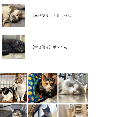
【里親様募集中】スンスンちゃん
【幸せ便り】ナミちゃん
【里親様募集中】タルトくん
【幸せ便り】ポンくん