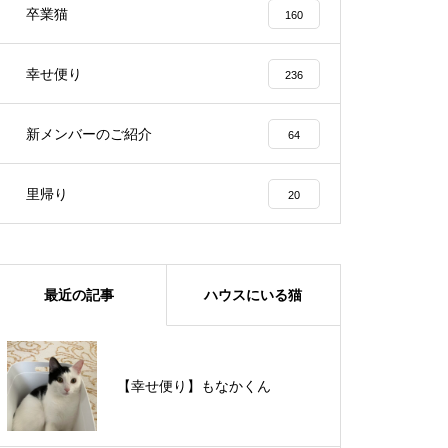
卒業猫
160
幸せ便り
236
新メンバーのご紹介
64
里帰り
20
最近の記事
ハウスにいる猫
【里親様募集中】メメちゃん
【幸せ便り】もなかくん