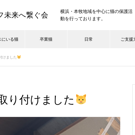
横浜・本牧地域を中心に猫の保護活
イフ未来へ繋ぐ会
動を行っております。
スにいる猫
卒業猫
日常
ご支援
付けました
取り付けました