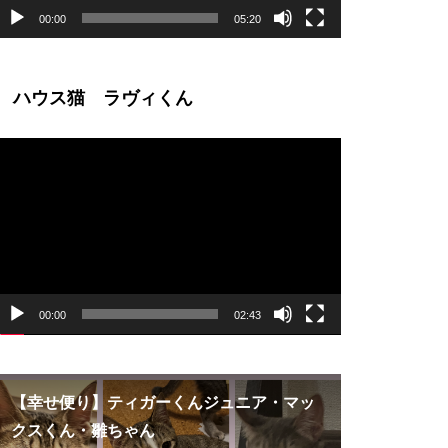
00:00
05:20
ハウス猫 ラヴィくん
動
画
プ
レ
ー
ヤ
ー
00:00
02:43
【幸せ便り】ティガーくんジュニア・マッ
【卒業アル
クスくん・雛ちゃん