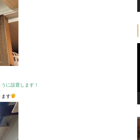
ように設置します！
ります
【幸せ便り】ポンくん