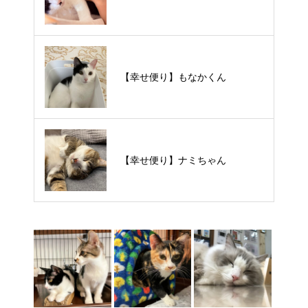
【里親様募集中】スンスンちゃん
【幸せ便り】もなかくん
【里親様募集中】タルトくん
【幸せ便り】ナミちゃん