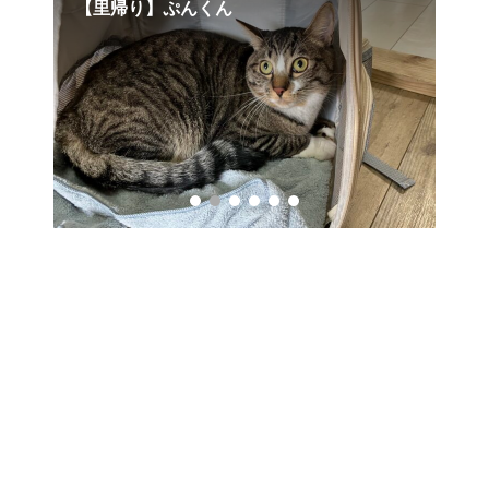
【里帰り】ぷんくん
【
ん