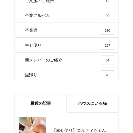
ご支援のご報告
42
卒業アルバム
99
卒業猫
160
幸せ便り
237
新メンバーのご紹介
64
里帰り
20
最近の記事
ハウスにいる猫
【里親様募集中】メメちゃん
【幸せ便り】コルディちゃん