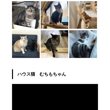
ハウス猫 むちもちゃん
動
画
プ
レ
ー
ヤ
ー