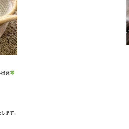
へ出発
たします。