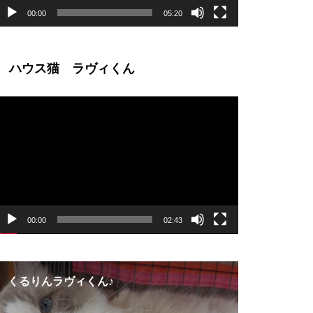
00:00
05:20
ハウス猫 ラヴィくん
動
画
プ
レ
ー
ヤ
ー
00:00
02:43
【譲渡決定】つゆくん
【里帰り】