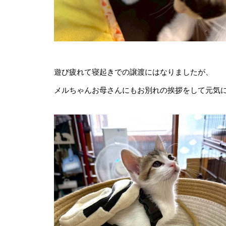
遊び疲れて寝起きでの譲渡にはなりましたが、
メルちゃんお母さんにもお別れの挨拶をして元気
♪
ご支援のご報告(2025年11月)