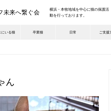
横浜・本牧地域を中心に猫の保護活
イフ未来へ繋ぐ会
動を行っております。
スにいる猫
卒業猫
日常
ご支援
ゃん