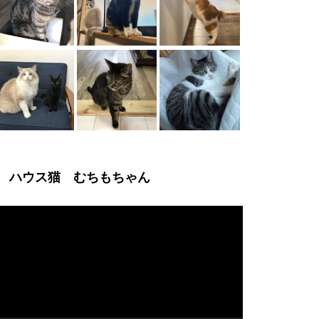
ハウス猫 むちもちゃん
動
画
プ
レ
ー
ヤ
ー