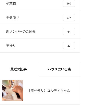
卒業猫
160
幸せ便り
237
新メンバーのご紹介
64
里帰り
20
最近の記事
ハウスにいる猫
【里親様募集中】メメちゃん
【幸せ便り】コルディちゃん