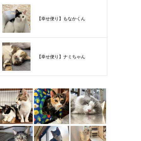
【里親様募集中】スンスンちゃん
【幸せ便り】もなかくん
【里親様募集中】タルトくん
【幸せ便り】ナミちゃん