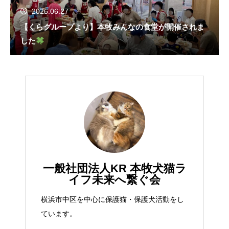
2026.06.27
【くらグループより】本牧みんなの食堂が開催されま
した
一般社団法人KR 本牧犬猫ラ
イフ未来へ繋ぐ会
横浜市中区を中心に保護猫・保護犬活動をし
ています。