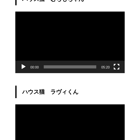
動
画
プ
レ
ー
ヤ
ー
00:00
05:20
ハウス猫 ラヴィくん
動
画
プ
レ
ー
ヤ
ー