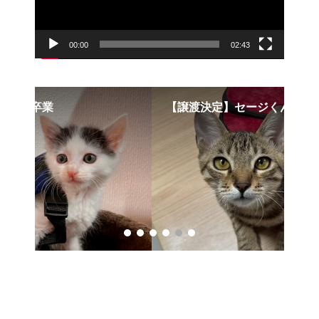
00:00
02:43
【譲渡決定】セージくん
第3