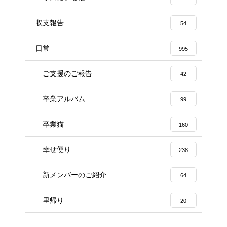
収支報告
54
日常
995
ご支援のご報告
42
卒業アルバム
99
卒業猫
160
幸せ便り
238
新メンバーのご紹介
64
里帰り
20