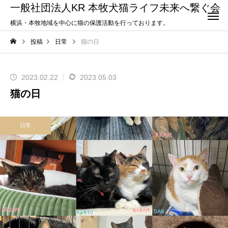
一般社団法人KR 本牧犬猫ライフ未来へ繋ぐ会
横浜・本牧地域を中心に猫の保護活動を行っております。
投稿
日常
猫の日
2023.02.22
2023.05.03
猫の日
日常