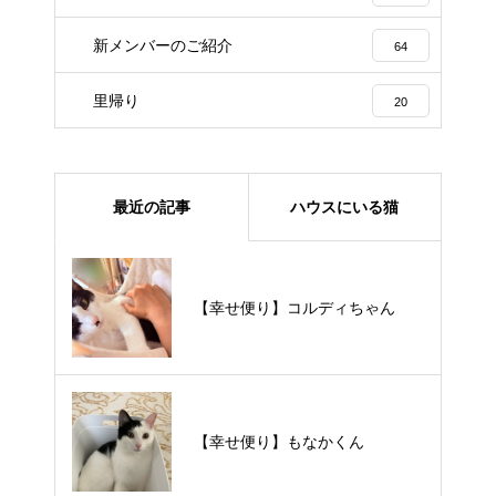
新メンバーのご紹介
64
里帰り
20
最近の記事
ハウスにいる猫
【里親様募集中】メメちゃん
【幸せ便り】コルディちゃん
【里親様募集中】スンスンちゃん
【幸せ便り】もなかくん