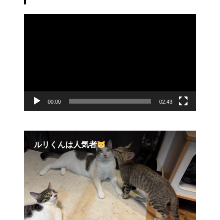
動
画
プ
レ
ー
ヤ
ー
00:00
02:43
ルリくんは人気者
【