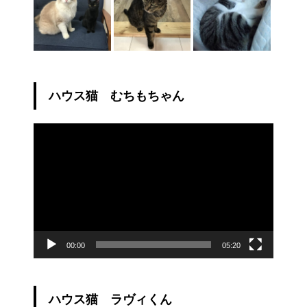
ハウス猫 むちもちゃん
動
画
プ
レ
ー
ヤ
ー
00:00
05:20
ハウス猫 ラヴィくん