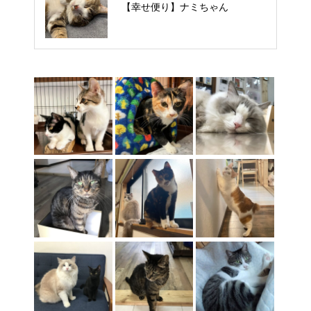
【里親様募集中】タルトくん
【幸せ便り】ナミちゃん