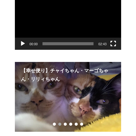
プ
レ
ー
ヤ
ー
00:00
02:43
ゃ
【Youtube配信中！】ワンタンちゃん
【