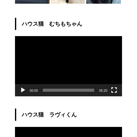
ハウス猫 むちもちゃん
動
画
プ
レ
ー
ヤ
ー
00:00
05:20
ハウス猫 ラヴィくん
動
画