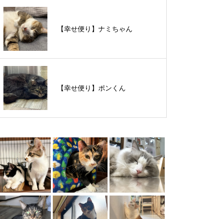
【里親様募集中】スンスンちゃん
【幸せ便り】ナミちゃん
【里親様募集中】タルトくん
【幸せ便り】ポンくん