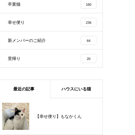
卒業猫
160
幸せ便り
236
新メンバーのご紹介
64
里帰り
20
最近の記事
ハウスにいる猫
【里親様募集中】メメちゃん
【幸せ便り】もなかくん