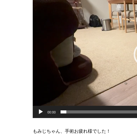
プ
レ
ー
ヤ
ー
00:00
もみじちゃん、手術お疲れ様でした！