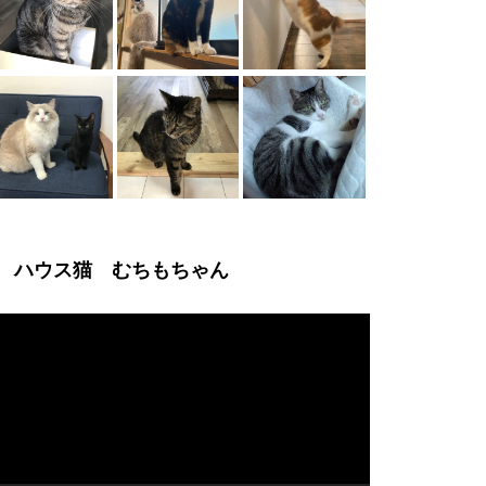
ハウス猫 むちもちゃん
動
画
プ
レ
ー
ヤ
ー