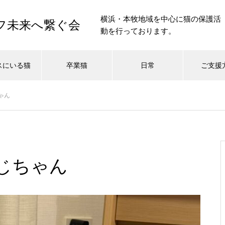
横浜・本牧地域を中心に猫の保護活
イフ未来へ繋ぐ会
動を行っております。
スにいる猫
卒業猫
日常
ご支援
ゃん
じちゃん