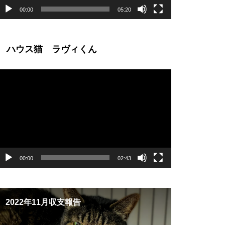
00:00
05:20
ハウス猫 ラヴィくん
動
画
プ
レ
ー
ヤ
ー
00:00
02:43
2022年11月収支報告
ご支援のご報告