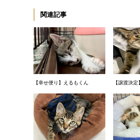
関連記事
【幸せ便り】えるもくん
【譲渡決定
【譲渡決定】 ローズヒップちゃ