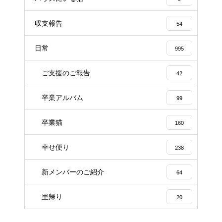
収支報告
54
日常
995
ご支援のご報告
42
卒業アルバム
99
卒業猫
160
幸せ便り
238
新メンバーのご紹介
64
里帰り
20