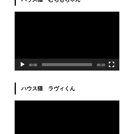
動
画
プ
レ
ー
ヤ
ー
00:00
05:20
ハウス猫 ラヴィくん
動
画
プ
レ
ー
ヤ
ー