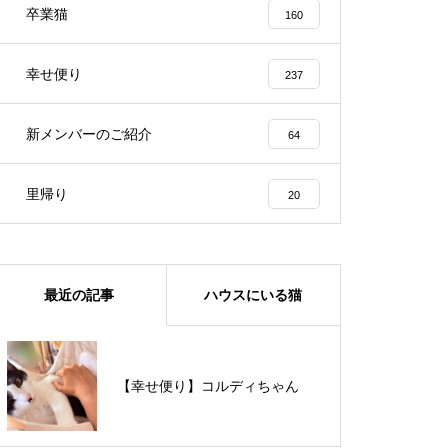
卒業猫
160
幸せ便り
237
新メンバーのご紹介
64
里帰り
20
最近の記事
ハウスにいる猫
【里親様募集中】メメちゃん
【幸せ便り】コルディちゃん