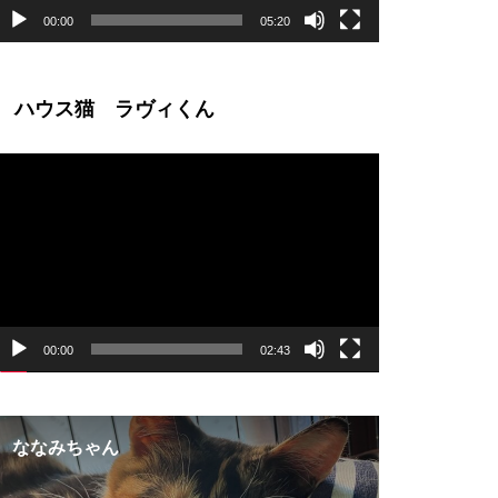
00:00
05:20
ハウス猫 ラヴィくん
動
画
プ
レ
ー
ヤ
ー
00:00
02:43
ななみちゃん
【幸せ便り