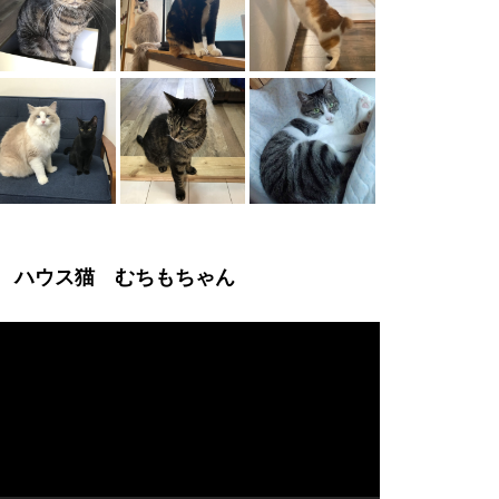
ハウス猫 むちもちゃん
動
画
プ
レ
ー
ヤ
ー