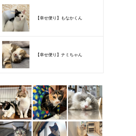
【里親様募集中】スンスンちゃん
【幸せ便り】もなかくん
【里親様募集中】タルトくん
【幸せ便り】ナミちゃん