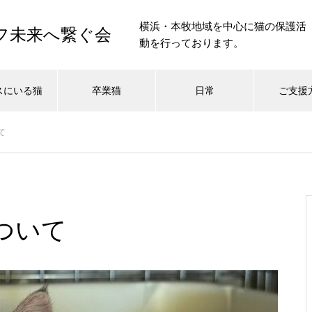
横浜・本牧地域を中心に猫の保護活
イフ未来へ繋ぐ会
動を行っております。
スにいる猫
卒業猫
日常
ご支援
て
ついて