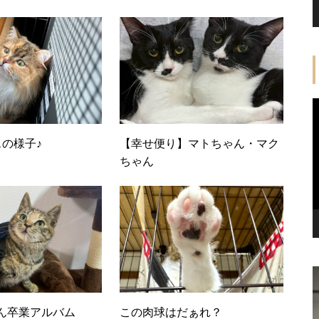
スの様子♪
【幸せ便り】マトちゃん・マク
ちゃん
2024年11月収支報告
ん卒業アルバム
この肉球はだぁれ？