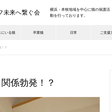
横浜・本牧地域を中心に猫の保護活
イフ未来へ繋ぐ会
動を行っております。
スにいる猫
卒業猫
日常
ご支援
発！？
三角関係勃発！？