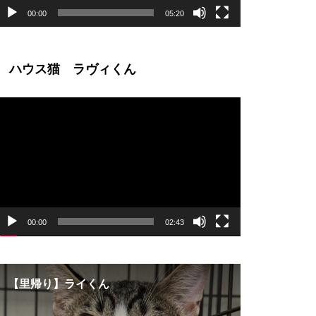
00:00
05:20
ハウス猫 ラヴィくん
動
画
プ
レ
ー
ヤ
ー
00:00
02:43
【里帰り】ライくん
【幸せ便り