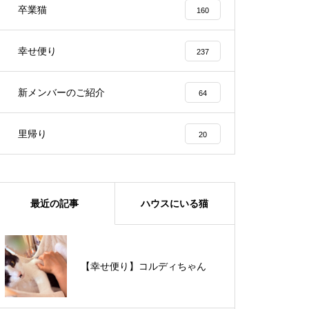
卒業猫
160
幸せ便り
237
新メンバーのご紹介
64
里帰り
20
最近の記事
ハウスにいる猫
【里親様募集中】メメちゃん
【幸せ便り】コルディちゃん