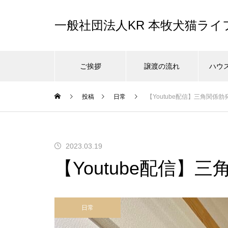
一般社団法人KR 本牧犬猫ラ
ご挨拶
譲渡の流れ
ハウ
投稿
日常
【Youtube配信】三角関係勃
2023.03.19
【Youtube配信】
日常