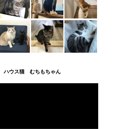
ハウス猫 むちもちゃん
動
画
プ
レ
ー
ヤ
ー