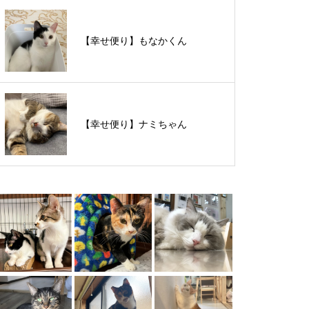
【里親様募集中】スンスンちゃん
【幸せ便り】もなかくん
【里親様募集中】タルトくん
【幸せ便り】ナミちゃん