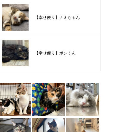
【里親様募集中】スンスンちゃん
【幸せ便り】ナミちゃん
【里親様募集中】タルトくん
【幸せ便り】ポンくん