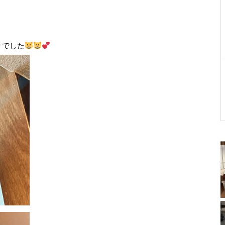
。
りでした