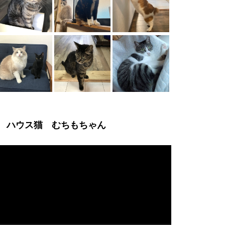
ハウス猫 むちもちゃん
動
画
プ
レ
ー
ヤ
ー