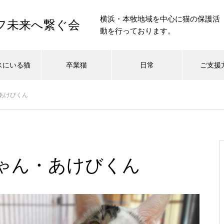
横浜・本牧地域を中心に猫の保護活
イフ未来へ繋ぐ会
動を行っております。
スにいる猫
卒業猫
日常
ご支援
あけびくん
ゃん・あけびくん