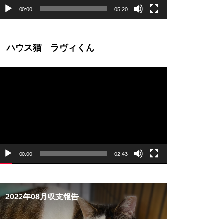
00:00
05:20
ハウス猫 ラヴィくん
動
画
プ
レ
ー
ヤ
ー
00:00
02:43
2022年08月収支報告
【Youtu
ルちゃんフ