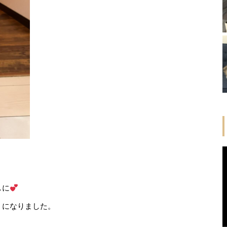
。
しに
うになりました。