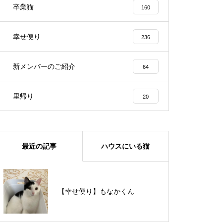
卒業猫
160
幸せ便り
236
新メンバーのご紹介
64
里帰り
20
最近の記事
ハウスにいる猫
【里親様募集中】メメちゃん
【幸せ便り】もなかくん