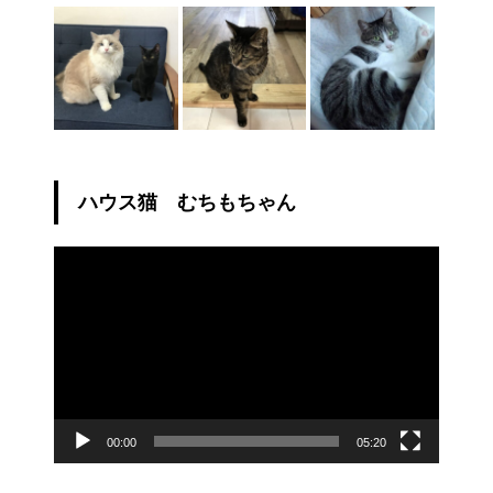
ハウス猫 むちもちゃん
動
画
プ
レ
ー
ヤ
ー
00:00
05:20