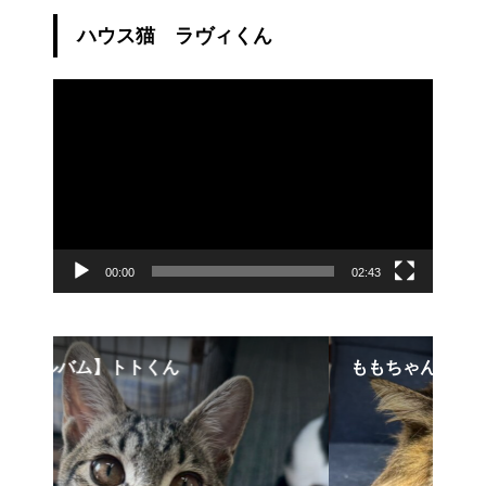
ハウス猫 ラヴィくん
動
画
プ
レ
ー
ヤ
ー
00:00
02:43
ももちゃんの尻尾について
【