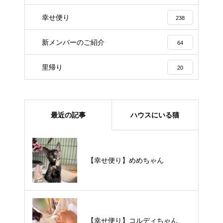
幸せ便り
238
新メンバーのご紹介
64
里帰り
20
最近の記事
ハウスにいる猫
【里親様募集中】メメちゃん
【幸せ便り】めめちゃん
【里親様募集中】スンスンちゃん
【幸せ便り】コルディちゃん