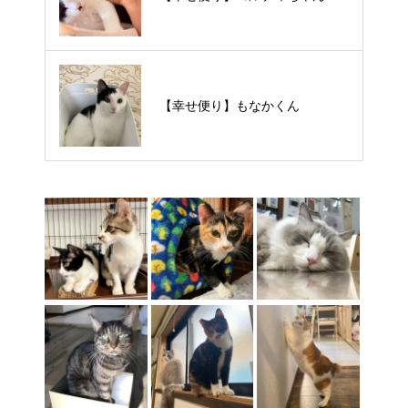
【里親様募集中】タルトくん
【幸せ便り】もなかくん