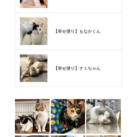
【里親様募集中】スンスンちゃん
【幸せ便り】もなかくん
【里親様募集中】タルトくん
【幸せ便り】ナミちゃん