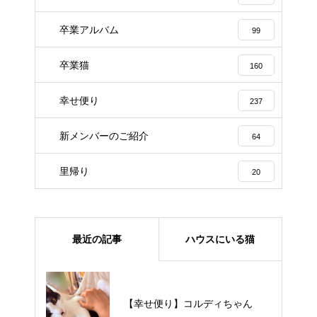
卒業アルバム
99
卒業猫
160
幸せ便り
237
新メンバーのご紹介
64
里帰り
20
最近の記事
ハウスにいる猫
【里親様募集中】メメちゃん
【幸せ便り】コルディちゃん