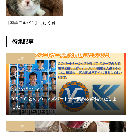
【卒業アルバム】こはく君
特集記事
日常
2025.03.16
Y.S.C.C.とのブロンズパートナー契約を締結いたしま
した！
日常