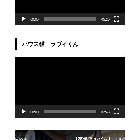
00:00
05:20
ハウス猫 ラヴィくん
動
画
プ
レ
ー
ヤ
ー
00:00
02:43
【卒業アルバム】コルディちゃん
猫