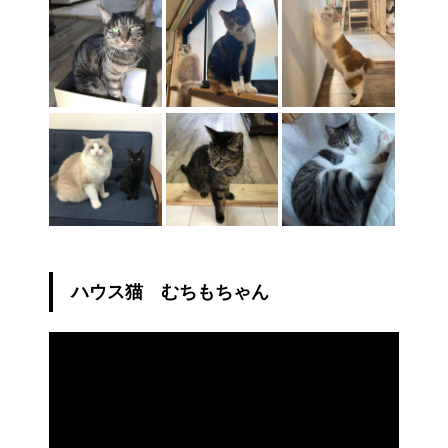
ハウス猫 むちもちゃん
動
画
プ
レ
ー
ヤ
ー