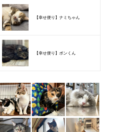
【里親様募集中】スンスンちゃん
【幸せ便り】ナミちゃん
【里親様募集中】タルトくん
【幸せ便り】ポンくん