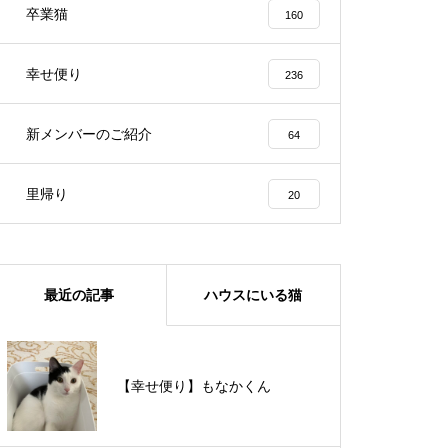
卒業猫
160
幸せ便り
236
新メンバーのご紹介
64
里帰り
20
最近の記事
ハウスにいる猫
【里親様募集中】メメちゃん
【幸せ便り】もなかくん