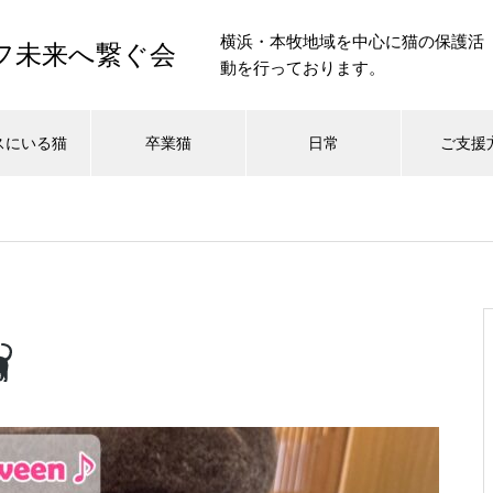
横浜・本牧地域を中心に猫の保護活
イフ未来へ繋ぐ会
動を行っております。
スにいる猫
卒業猫
日常
ご支援