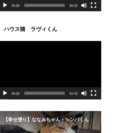
00:00
05:20
ハウス猫 ラヴィくん
動
画
プ
レ
ー
ヤ
ー
00:00
02:43
【幸せ便り】ななみちゃん・シンバくん
ご支援のご報