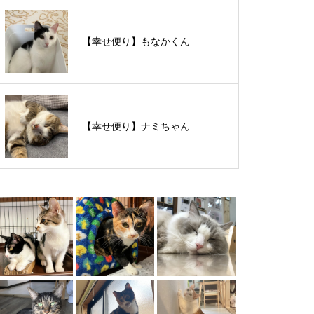
【里親様募集中】スンスンちゃん
【幸せ便り】もなかくん
【里親様募集中】タルトくん
【幸せ便り】ナミちゃん