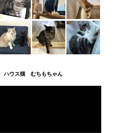
ハウス猫 むちもちゃん
動
画
プ
レ
ー
ヤ
ー