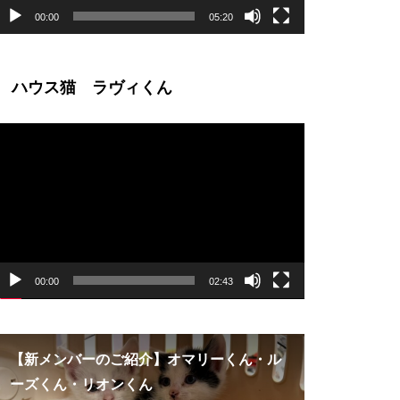
00:00
05:20
ハウス猫 ラヴィくん
動
画
プ
レ
ー
ヤ
ー
00:00
02:43
【新メンバーのご紹介】オマリーくん・ル
【新メンバ
ーズくん・リオンくん