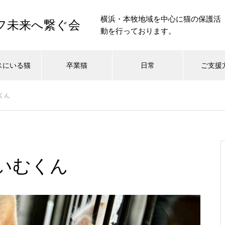
横浜・本牧地域を中心に猫の保護活
イフ未来へ繋ぐ会
動を行っております。
スにいる猫
卒業猫
日常
ご支援
くん
いむくん