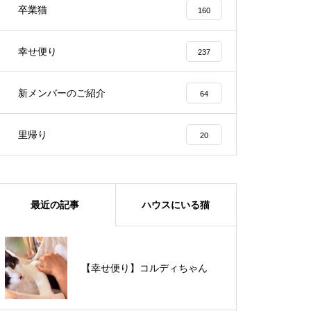
卒業猫
160
幸せ便り
237
新メンバーのご紹介
64
里帰り
20
最近の記事
ハウスにいる猫
【里親様募集中】メメちゃん
【幸せ便り】コルディちゃん