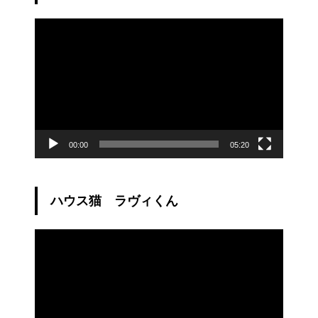
動
画
プ
レ
ー
ヤ
ー
00:00
05:20
ハウス猫 ラヴィくん
動
画
プ
レ
ー
ヤ
ー