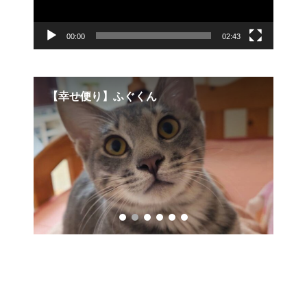
00:00
02:43
【幸せ便り】ふぐくん
ガ