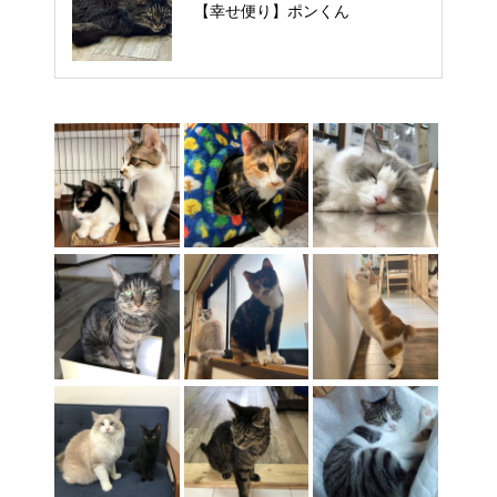
【里親様募集中】タルトくん
【幸せ便り】ポンくん