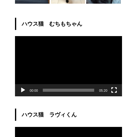
ハウス猫 むちもちゃん
動
画
プ
レ
ー
ヤ
ー
00:00
05:20
ハウス猫 ラヴィくん
動
画