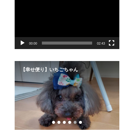
プ
レ
ー
ヤ
ー
00:00
02:43
【幸せ便り】いちごちゃん
6