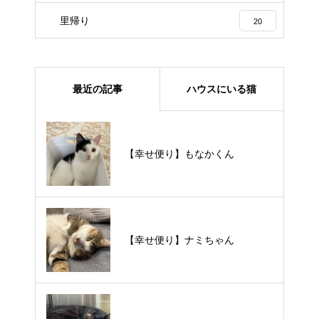
里帰り
20
最近の記事
ハウスにいる猫
【里親様募集中】メメちゃん
【幸せ便り】もなかくん
【里親様募集中】スンスンちゃん
【幸せ便り】ナミちゃん