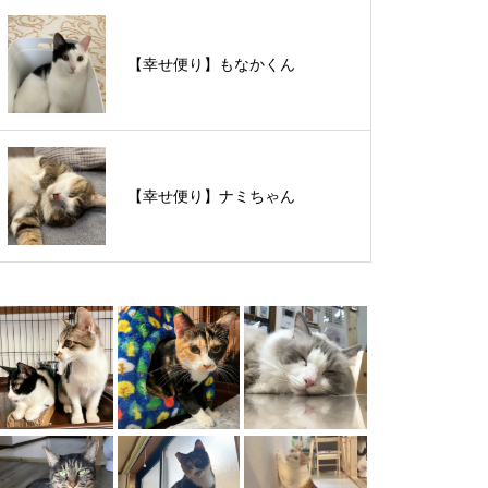
【里親様募集中】スンスンちゃん
【幸せ便り】もなかくん
【里親様募集中】タルトくん
【幸せ便り】ナミちゃん