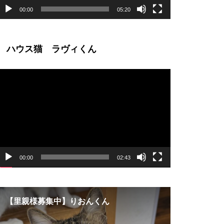
00:00
05:20
ハウス猫 ラヴィくん
動
画
プ
レ
ー
ヤ
ー
00:00
02:43
【里親様募集中】りおんくん
2021年3
卒業