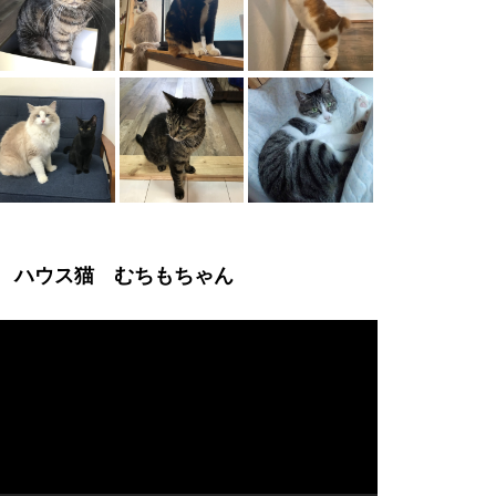
ハウス猫 むちもちゃん
動
画
プ
レ
ー
ヤ
ー