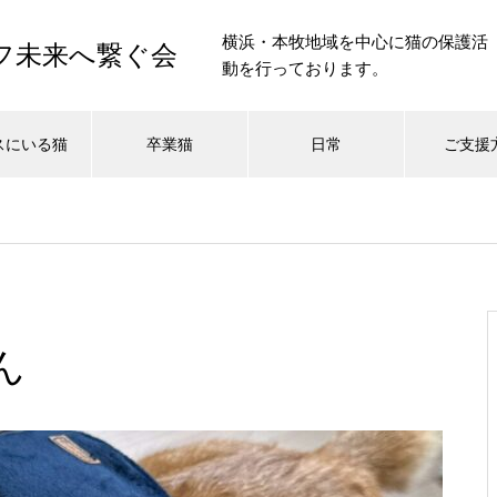
横浜・本牧地域を中心に猫の保護活
イフ未来へ繋ぐ会
動を行っております。
スにいる猫
卒業猫
日常
ご支援
ん