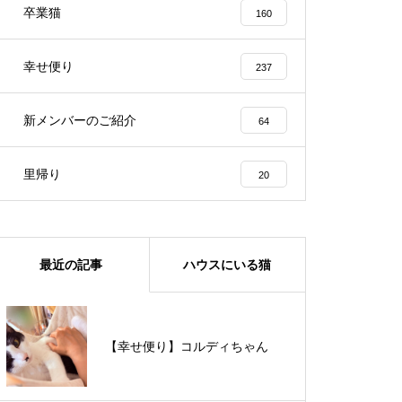
卒業猫
160
幸せ便り
237
新メンバーのご紹介
64
里帰り
20
最近の記事
ハウスにいる猫
【里親様募集中】メメちゃん
【幸せ便り】コルディちゃん