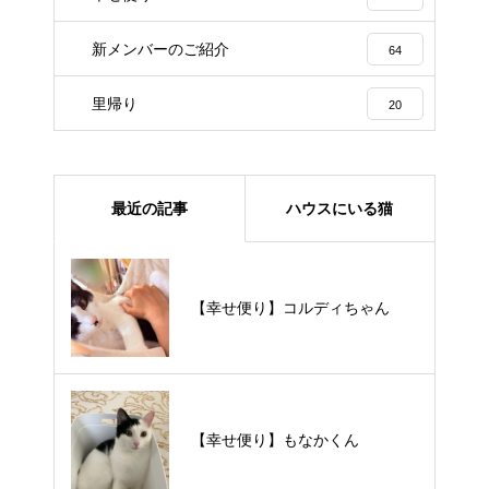
新メンバーのご紹介
64
里帰り
20
最近の記事
ハウスにいる猫
【里親様募集中】メメちゃん
【幸せ便り】コルディちゃん
【里親様募集中】スンスンちゃん
【幸せ便り】もなかくん