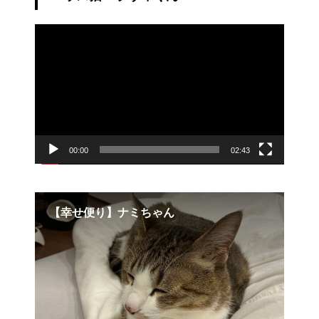
動
画
プ
レ
ー
ヤ
ー
00:00
02:43
【幸せ便り】ナミちゃん
お