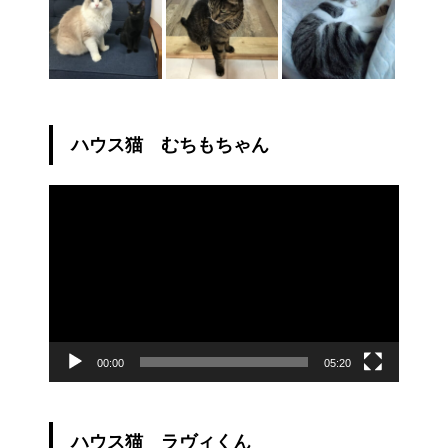
ハウス猫 むちもちゃん
動
画
プ
レ
ー
ヤ
ー
00:00
05:20
ハウス猫 ラヴィくん