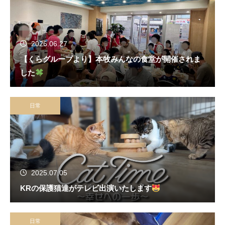
2026.06.27
【くらグループより】本牧みんなの食堂が開催されま
した
日常
2025.07.05
KRの保護猫達がテレビ出演いたします
日常