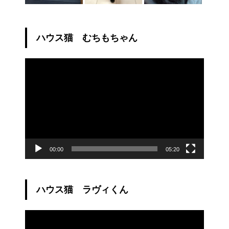
ハウス猫 むちもちゃん
動
画
プ
レ
ー
ヤ
ー
00:00
05:20
ハウス猫 ラヴィくん
動
画
プ