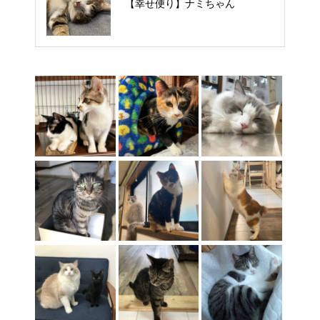
【里親様募集中】タルトくん
【幸せ便り】ナミちゃん