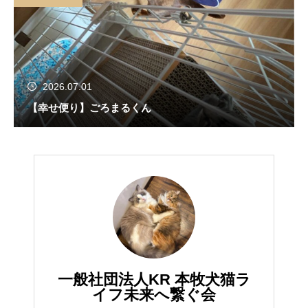
2026.07.01
【幸せ便り】ごろまるくん
一般社団法人KR 本牧犬猫ラ
イフ未来へ繋ぐ会