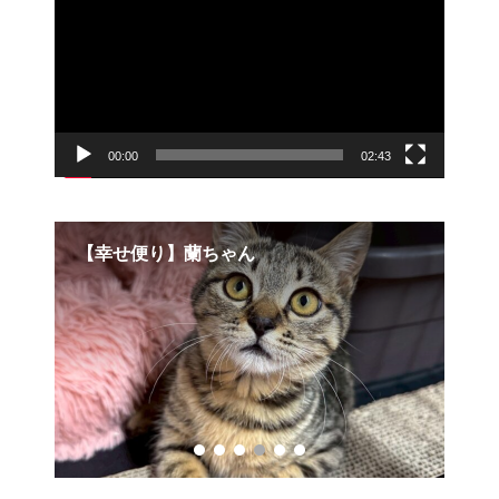
レ
ー
ヤ
ー
00:00
02:43
【幸せ便り】マトちゃん・マクちゃん
ご支