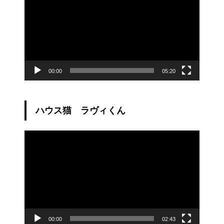
プ
レ
ー
ヤ
ー
00:00
05:20
ハウス猫 ラヴィくん
動
画
プ
レ
ー
ヤ
ー
00:00
02:43