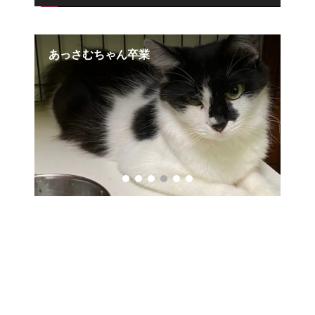
【幸せ便り】百福ちゃん
こ