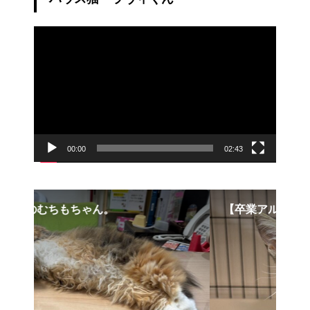
動
画
プ
レ
ー
ヤ
ー
00:00
02:43
【卒業アルバム】ニコくん
コ