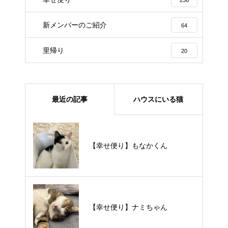
236
新メンバーのご紹介
64
里帰り
20
最近の記事
ハウスにいる猫
【里親様募集中】メメちゃん
【幸せ便り】もなかくん
【里親様募集中】スンスンちゃん
【幸せ便り】ナミちゃん