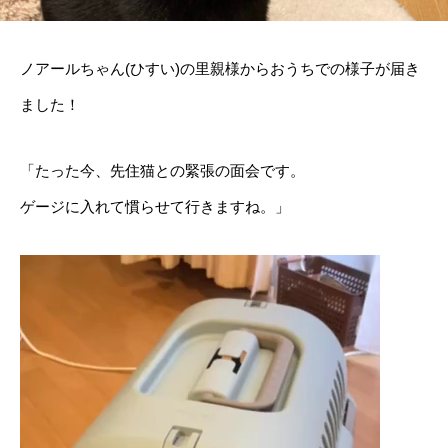
ノアールちゃん(ひすい)の里親様からおうちでの様子が届き
ました！
「たった今、先住猫との緊張の面会です。
ゲージに入れて慣らせて行きますね。」
動
画
プ
レ
ー
ヤ
ー