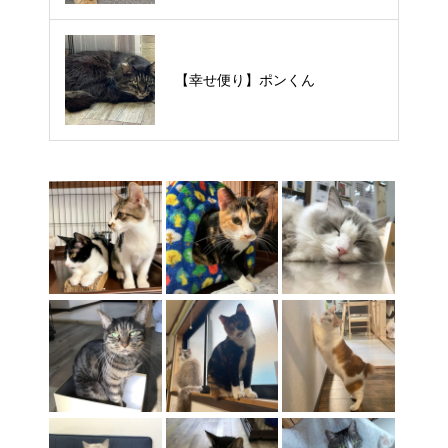
【里親様募集中】タルトくん
【幸せ便り】ポンくん