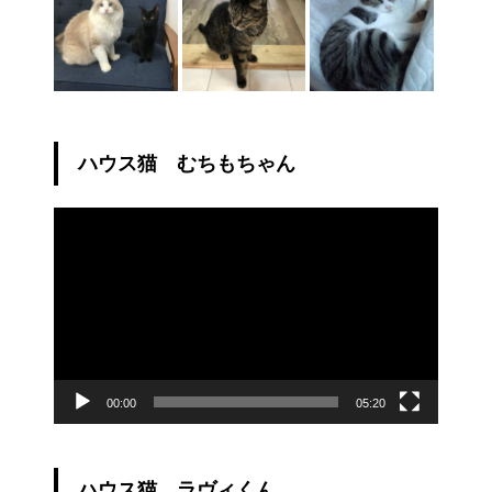
ハウス猫 むちもちゃん
動
画
プ
レ
ー
ヤ
ー
00:00
05:20
ハウス猫 ラヴィくん