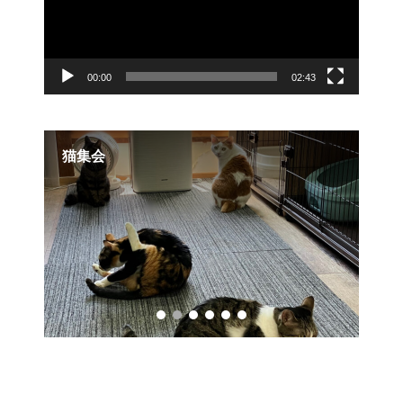
ー
00:00
02:43
猫集会
【幸せ便り】