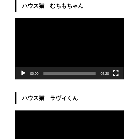
ハウス猫 むちもちゃん
動
画
プ
レ
ー
ヤ
ー
00:00
05:20
ハウス猫 ラヴィくん
動
画
プ
レ
ー
ヤ