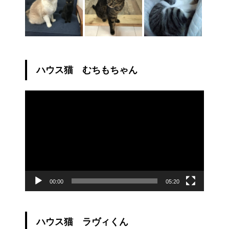
ハウス猫 むちもちゃん
動
画
プ
レ
ー
ヤ
ー
00:00
05:20
ハウス猫 ラヴィくん