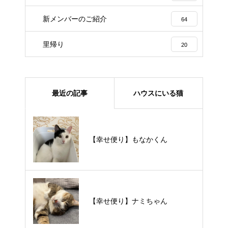
新メンバーのご紹介
64
里帰り
20
最近の記事
ハウスにいる猫
【里親様募集中】メメちゃん
【幸せ便り】もなかくん
【里親様募集中】スンスンちゃん
【幸せ便り】ナミちゃん