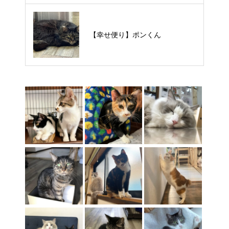
【里親様募集中】タルトくん
【幸せ便り】ポンくん