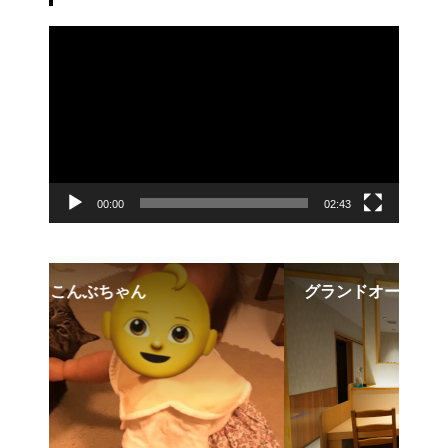
動
画
プ
レ
ー
ヤ
ー
00:00
02:43
グランドオープンのお知らせ
【