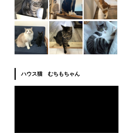
ハウス猫 むちもちゃん
動
画
プ
レ
ー
ヤ
ー