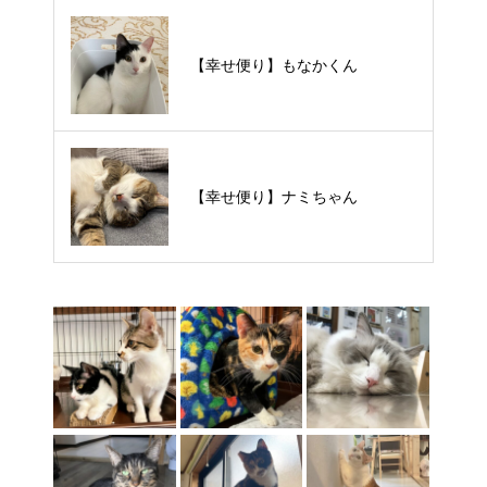
【里親様募集中】スンスンちゃん
【幸せ便り】もなかくん
【里親様募集中】タルトくん
【幸せ便り】ナミちゃん