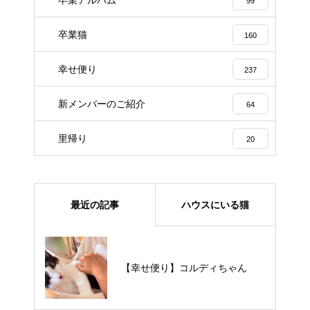
99
卒業猫
160
幸せ便り
237
新メンバーのご紹介
64
里帰り
20
最近の記事
ハウスにいる猫
【里親様募集中】メメちゃん
【幸せ便り】コルディちゃん