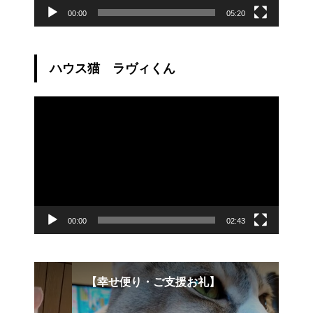
00:00
05:20
ハウス猫 ラヴィくん
動
画
プ
レ
ー
ヤ
ー
00:00
02:43
【幸せ便り・ご支援お礼】
こ