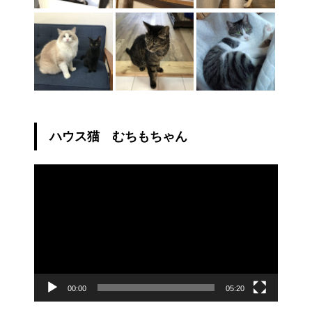
ハウス猫 むちもちゃん
動
画
プ
レ
ー
ヤ
ー
00:00
05:20