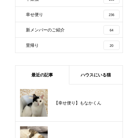
幸せ便り
236
新メンバーのご紹介
64
里帰り
20
最近の記事
ハウスにいる猫
【里親様募集中】メメちゃん
【幸せ便り】もなかくん