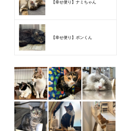
【里親様募集中】スンスンちゃん
【幸せ便り】ナミちゃん
【里親様募集中】タルトくん
【幸せ便り】ポンくん