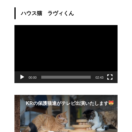
ハウス猫 ラヴィくん
動
画
プ
レ
ー
ヤ
ー
00:00
02:43
KRの保護猫達がテレビ出演いたします
【