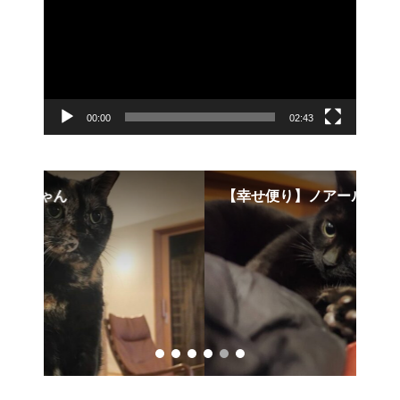
レ
ー
ヤ
ー
00:00
02:43
【幸せ便り】ノアールちゃん
【