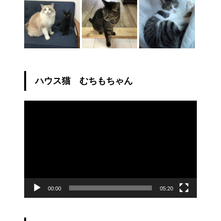
ハウス猫 むちもちゃん
動
画
プ
レ
ー
ヤ
ー
00:00
05:20