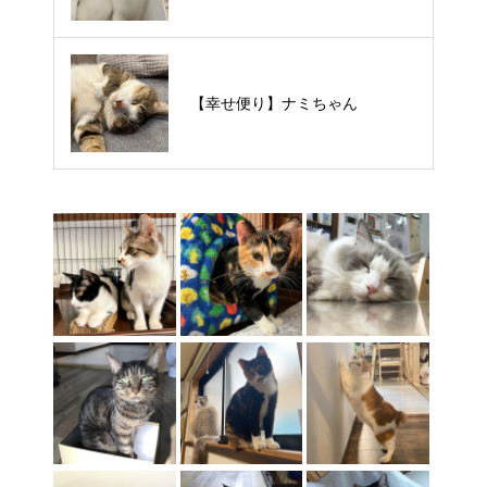
【里親様募集中】タルトくん
【幸せ便り】ナミちゃん