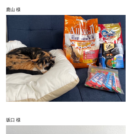
鹿山 様
坂口 様