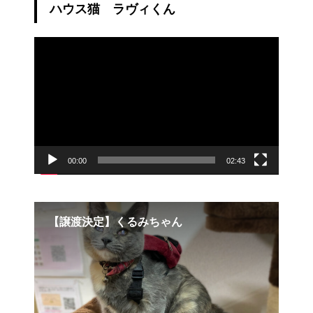
ハウス猫 ラヴィくん
動
画
プ
レ
ー
ヤ
ー
00:00
02:43
定】くるみちゃん
【幸せ便り】アルちゃ