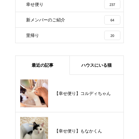
幸せ便り
237
新メンバーのご紹介
64
里帰り
20
最近の記事
ハウスにいる猫
【里親様募集中】メメちゃん
【幸せ便り】コルディちゃん
【里親様募集中】スンスンちゃん
【幸せ便り】もなかくん