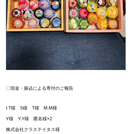
〇現金・振込による寄付のご報告
I.T様 S様 T様 M.M様
Y様 Y.Y様 匿名様×2
株式会社クラステイタス様