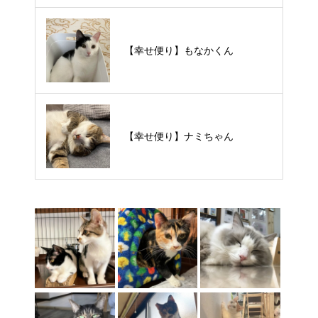
【里親様募集中】スンスンちゃん
【幸せ便り】もなかくん
【里親様募集中】タルトくん
【幸せ便り】ナミちゃん