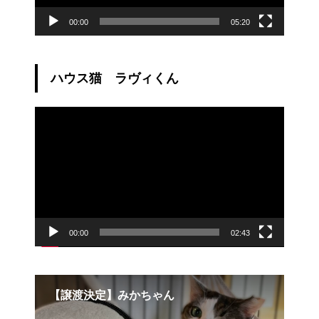
00:00
05:20
ハウス猫 ラヴィくん
動
画
プ
レ
ー
ヤ
ー
00:00
02:43
【卒業アルバム】ミミちゃん卒業おめでと
par
う！