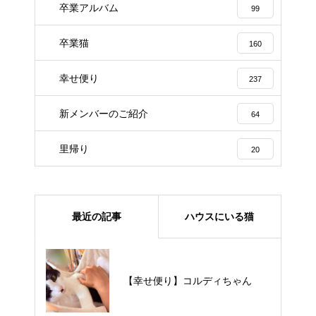
卒業アルバム
99
卒業猫
160
幸せ便り
237
新メンバーのご紹介
64
里帰り
20
最近の記事
ハウスにいる猫
【里親様募集中】メメちゃん
【幸せ便り】コルディちゃん