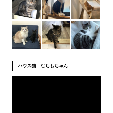
ハウス猫 むちもちゃん
動
画
プ
レ
ー
ヤ
ー