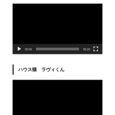
動
画
プ
レ
ー
ヤ
ー
00:00
05:20
ハウス猫 ラヴィくん
動
画
プ
レ
ー
ヤ
ー