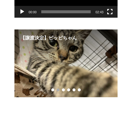
00:00
02:43
ピちゃん
お外を眺める茶々丸くん。