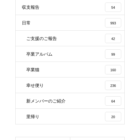
収支報告
54
日常
993
ご支援のご報告
42
卒業アルバム
99
卒業猫
160
幸せ便り
236
新メンバーのご紹介
64
里帰り
20