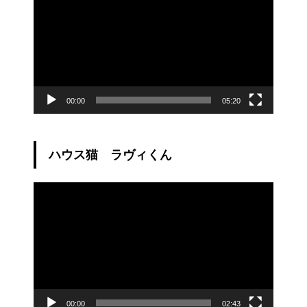
プ
レ
ー
ヤ
ー
00:00
05:20
ハウス猫 ラヴィくん
動
画
プ
レ
ー
ヤ
ー
00:00
02:43