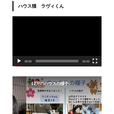
ハウス猫 ラヴィくん
動
画
プ
レ
ー
ヤ
ー
00:00
02:43
12月のハウスの様子♪
ぐ