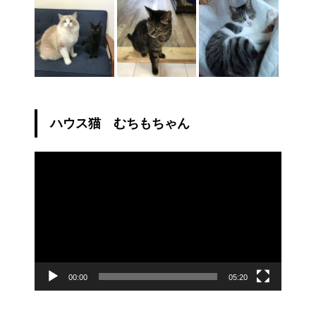
ハウス猫 むちもちゃん
動
画
プ
レ
ー
ヤ
ー
00:00
05:20