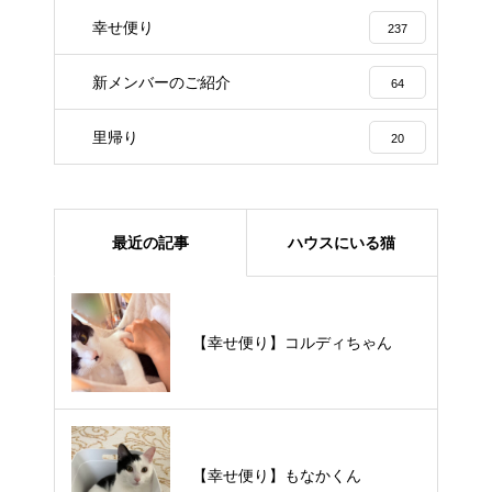
幸せ便り
237
新メンバーのご紹介
64
里帰り
20
最近の記事
ハウスにいる猫
【里親様募集中】メメちゃん
【幸せ便り】コルディちゃん
【里親様募集中】スンスンちゃん
【幸せ便り】もなかくん