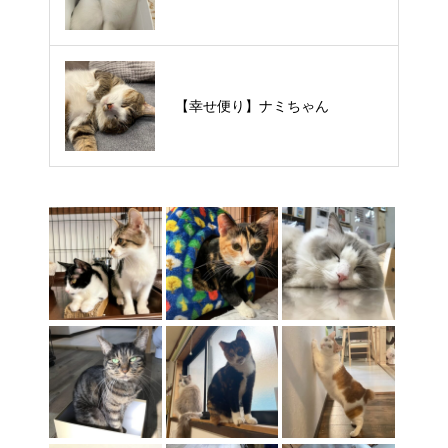
【里親様募集中】タルトくん
【幸せ便り】ナミちゃん