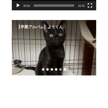
00:00
02:43
【譲渡決定】ウリくん
【