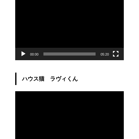
動
画
プ
レ
ー
ヤ
ー
00:00
05:20
ハウス猫 ラヴィくん
動
画
プ
レ
ー
ヤ
ー