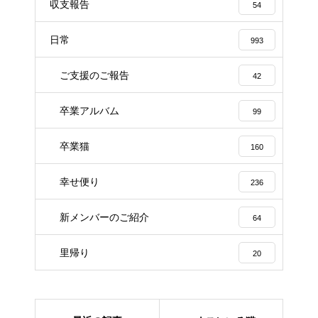
収支報告
54
日常
993
ご支援のご報告
42
卒業アルバム
99
卒業猫
160
幸せ便り
236
新メンバーのご紹介
64
里帰り
20