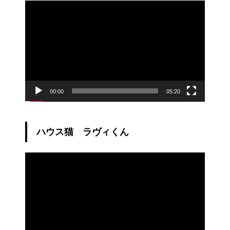
動
画
プ
レ
ー
ヤ
ー
00:00
05:20
ハウス猫 ラヴィくん
動
画
プ
レ
ー
ヤ
ー