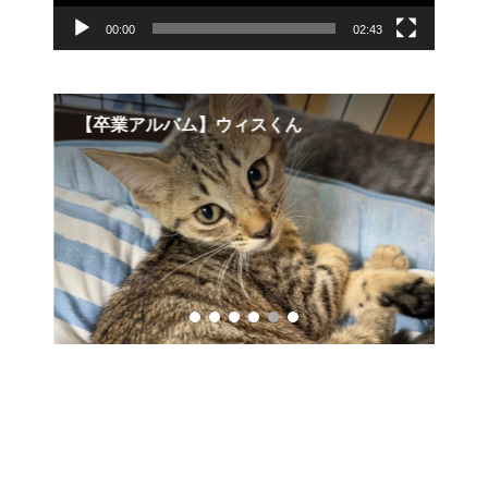
00:00
02:43
【卒業アルバム】ウィスくん
【