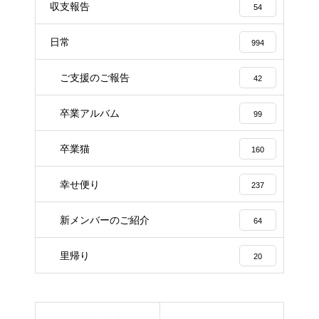
収支報告
54
日常
994
ご支援のご報告
42
卒業アルバム
99
卒業猫
160
幸せ便り
237
新メンバーのご紹介
64
里帰り
20