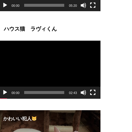
00:00
05:20
ハウス猫 ラヴィくん
動
画
プ
レ
ー
ヤ
ー
00:00
02:43
かわいい犯人
新しいLI