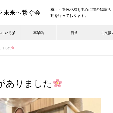
横浜・本牧地域を中心に猫の保護活
イフ未来へ繋ぐ会
動を行っております。
スにいる猫
卒業猫
日常
ご支援
りました
がありました