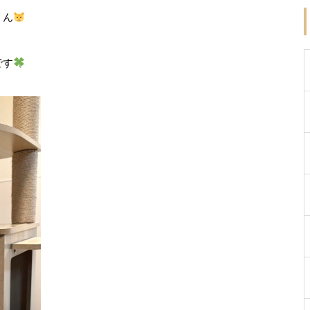
くん
です