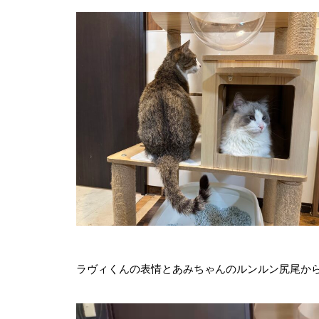
ラヴィくんの表情とあみちゃんのルンルン尻尾か
動
画