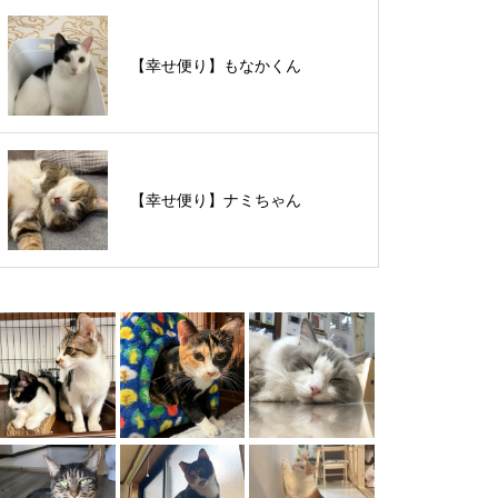
【里親様募集中】スンスンちゃん
【幸せ便り】もなかくん
【里親様募集中】タルトくん
【幸せ便り】ナミちゃん