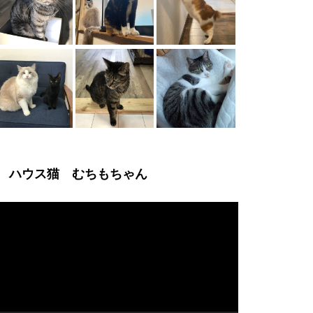
ハウス猫 むちもちゃん
動
画
プ
レ
ー
ヤ
ー