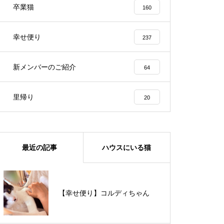
卒業猫
160
幸せ便り
237
新メンバーのご紹介
64
里帰り
20
最近の記事
ハウスにいる猫
【里親様募集中】メメちゃん
【幸せ便り】コルディちゃん