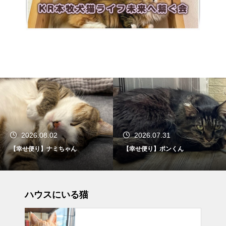
2026.07.31
2026.07.27
ゃん
【幸せ便り】ポンくん
【幸せ便り】リズち
ハウスにいる猫