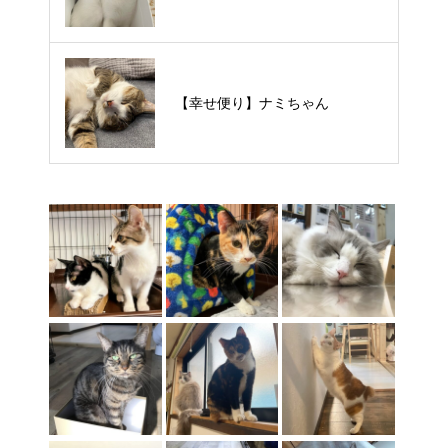
【里親様募集中】タルトくん
【幸せ便り】ナミちゃん