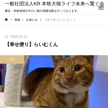
一般社団法人KR 本牧犬猫ライフ未来へ繋ぐ会
横浜・本牧地域を中心に猫の保護活動を行っております。
投稿
お知らせ
【幸せ便り】らいむくん
2025.03.22
【幸せ便り】らいむくん
日常