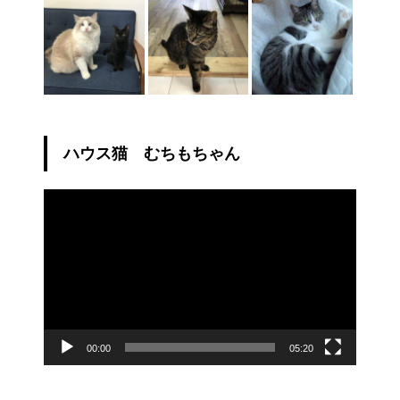
ハウス猫 むちもちゃん
動
画
プ
レ
ー
ヤ
ー
00:00
05:20