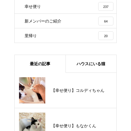
幸せ便り
237
新メンバーのご紹介
64
里帰り
20
最近の記事
ハウスにいる猫
【里親様募集中】メメちゃん
【幸せ便り】コルディちゃん
【里親様募集中】スンスンちゃん
【幸せ便り】もなかくん