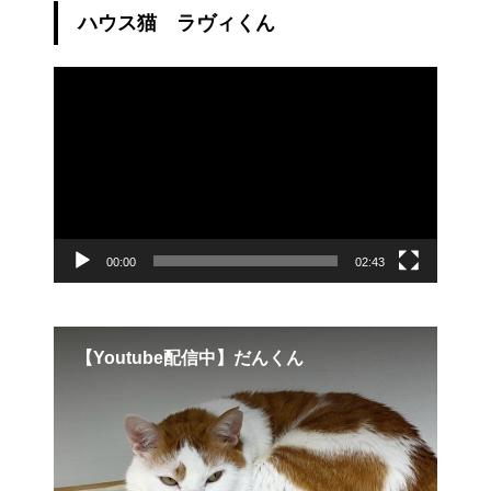
ハウス猫 ラヴィくん
動
画
プ
レ
ー
ヤ
ー
00:00
02:43
ん
【Youtube配信中】だんくん
Mer