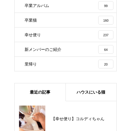
卒業アルバム
99
卒業猫
160
幸せ便り
237
新メンバーのご紹介
64
里帰り
20
最近の記事
ハウスにいる猫
【里親様募集中】メメちゃん
【幸せ便り】コルディちゃん