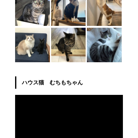
ハウス猫 むちもちゃん
動
画
プ
レ
ー
ヤ
ー