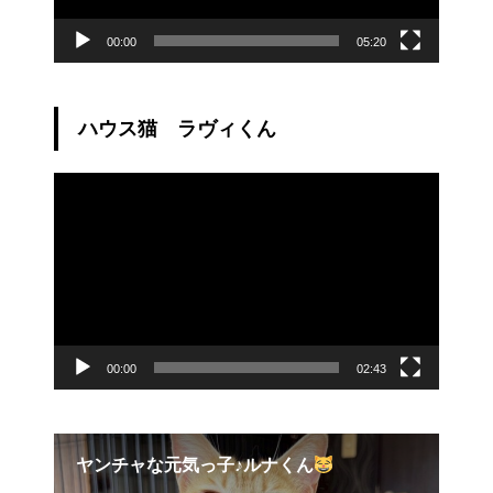
00:00
05:20
ハウス猫 ラヴィくん
動
画
プ
レ
ー
ヤ
ー
00:00
02:43
ヤンチャな元気っ子♪ルナくん
8月