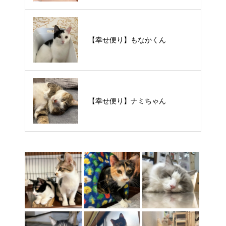
【里親様募集中】スンスンちゃん
【幸せ便り】もなかくん
【里親様募集中】タルトくん
【幸せ便り】ナミちゃん